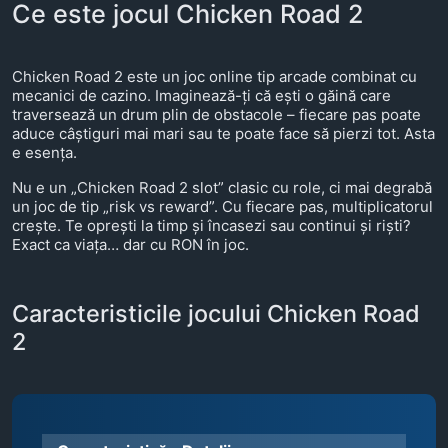
Ce este jocul Chicken Road 2
Chicken Road 2 este un joc online tip arcade combinat cu
mecanici de cazino. Imaginează-ți că ești o găină care
traversează un drum plin de obstacole – fiecare pas poate
aduce câștiguri mai mari sau te poate face să pierzi tot. Asta
e esența.
Nu e un „Chicken Road 2 slot” clasic cu role, ci mai degrabă
un joc de tip „risk vs reward”. Cu fiecare pas, multiplicatorul
crește. Te oprești la timp și încasezi sau continui și riști?
Exact ca viața… dar cu RON în joc.
Caracteristicile jocului Chicken Road
2