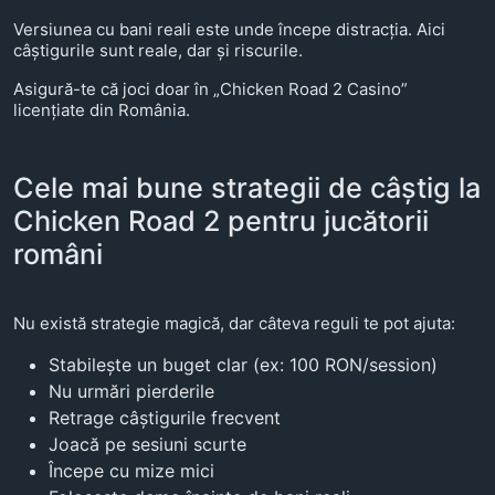
Versiunea cu bani reali este unde începe distracția. Aici
câștigurile sunt reale, dar și riscurile.
Asigură-te că joci doar în „Chicken Road 2 Casino”
licențiate din România.
Cele mai bune strategii de câștig la
Chicken Road 2 pentru jucătorii
români
Nu există strategie magică, dar câteva reguli te pot ajuta:
Stabilește un buget clar (ex: 100 RON/session)
Nu urmări pierderile
Retrage câștigurile frecvent
Joacă pe sesiuni scurte
Începe cu mize mici