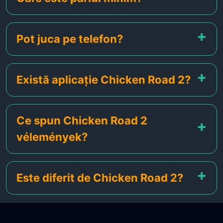
Pot juca pe telefon?
Există aplicație Chicken Road 2?
Ce spun Chicken Road 2
vélemények?
Este diferit de Chicken Road 2?