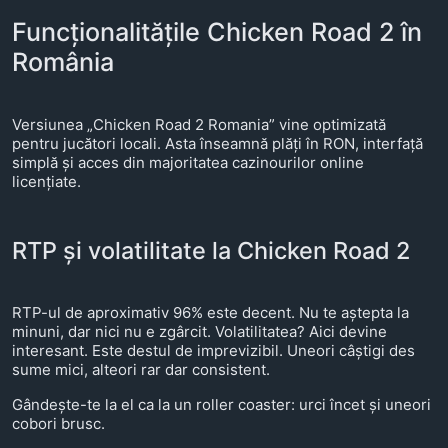
Funcționalitățile Chicken Road 2 în
România
Versiunea „Chicken Road 2 Romania” vine optimizată
pentru jucători locali. Asta înseamnă plăți în RON, interfață
simplă și acces din majoritatea cazinourilor online
licențiate.
RTP și volatilitate la Chicken Road 2
RTP-ul de aproximativ 96% este decent. Nu te aștepta la
minuni, dar nici nu e zgârcit. Volatilitatea? Aici devine
interesant. Este destul de imprevizibil. Uneori câștigi des
sume mici, alteori rar dar consistent.
Gândește-te la el ca la un roller coaster: urci încet și uneori
cobori brusc.