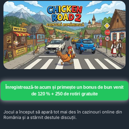
Înregistrează-te acum și primește un bonus de bun venit
de 120 % + 250 de rotiri gratuite
Jocul a început să apară tot mai des în cazinouri online din
România și a stârnit destule discuții.