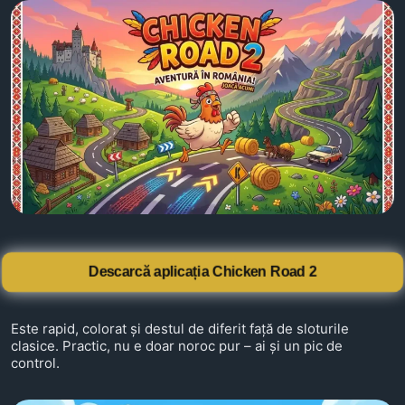
Descarcă aplicația Chicken Road 2
Este rapid, colorat și destul de diferit față de sloturile
clasice. Practic, nu e doar noroc pur – ai și un pic de
control.