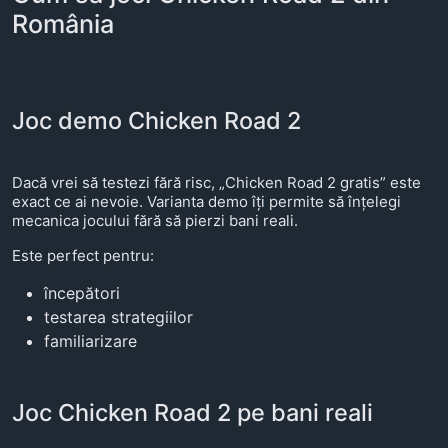
România
Joc demo Chicken Road 2
Dacă vrei să testezi fără risc, „Chicken Road 2 gratis” este
exact ce ai nevoie. Varianta demo îți permite să înțelegi
mecanica jocului fără să pierzi bani reali.
Este perfect pentru:
începători
testarea strategiilor
familiarizare
Joc Chicken Road 2 pe bani reali