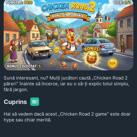
Sună interesant, nu? Mulți jucători caută „Chicken Road 2
păreri” înainte să încerce, iar eu o să-ți explic totul simplu,
fără jargon.
Cuprins
Hai să vedem dacă acest „Chicken Road 2 game” este doar
hype sau chiar merită.