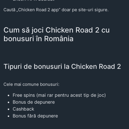
Caută „Chicken Road 2 app” doar pe site-uri sigure.
Cum să joci Chicken Road 2 cu
bonusuri în România
Tipuri de bonusuri la Chicken Road 2
Cele mai comune bonusuri:
Free spins (mai rar pentru acest tip de joc)
Bonus de depunere
Cashback
Bonus fără depunere