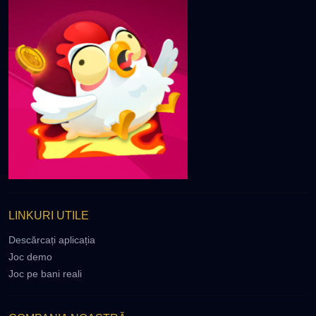
LINKURI UTILE
Descărcați aplicația
Joc demo
Joc pe bani reali