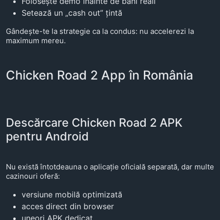
Folosește demo înainte de bani reali
Setează un „cash out” țintă
Gândește-te la strategie ca la condus: nu accelerezi la
maximum mereu.
Chicken Road 2 App în România
Descărcare Chicken Road 2 APK
pentru Android
Nu există întotdeauna o aplicație oficială separată, dar multe
cazinouri oferă:
versiune mobilă optimizată
acces direct din browser
uneori APK dedicat