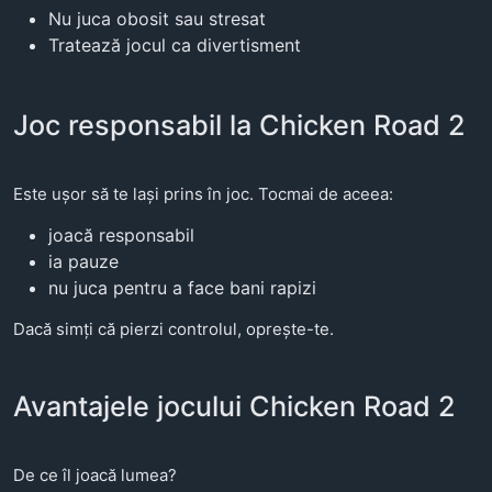
Nu juca obosit sau stresat
Tratează jocul ca divertisment
Joc responsabil la Chicken Road 2
Este ușor să te lași prins în joc. Tocmai de aceea:
joacă responsabil
ia pauze
nu juca pentru a face bani rapizi
Dacă simți că pierzi controlul, oprește-te.
Avantajele jocului Chicken Road 2
De ce îl joacă lumea?